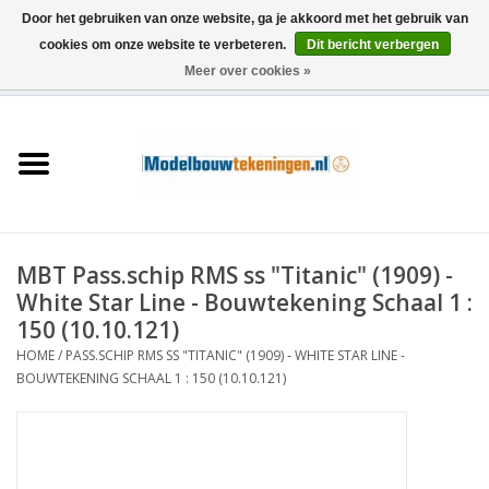
Door het gebruiken van onze website, ga je akkoord met het gebruik van
cookies om onze website te verbeteren.
Dit bericht verbergen
Meer over cookies »
0 Artikelen - €0,00
Home
Schepen
Treinen
MBT Pass.schip RMS ss "Titanic" (1909) -
Houtbouw
White Star Line - Bouwtekening Schaal 1 :
150 (10.10.121)
Scenery
HOME
/
PASS.SCHIP RMS SS "TITANIC" (1909) - WHITE STAR LINE -
BOUWTEKENING SCHAAL 1 : 150 (10.10.121)
Machines
Documentatie