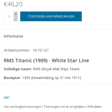
€46,20
+
TOEVOEGEN AAN WINKELWAGEN
-
Informatie
Artikelnummer:
10.10.121
RMS Titanic (1909) - White Star Line
Volledige naam:
RMS (Royal Mail Ship) Titanic
Bouwjaar:
1909 (tewaterlating op 31 mei 1911)
Scheepswerf:
Harland and Wolff, Belfast, Noord-Ierland
Type:
Passagiersschip / luxe oceaanstomer
MBT
Afmetingen:
Aan verlanglijst toevoegen
/
Toevoegen om te vergelijken
/
Afdrukken