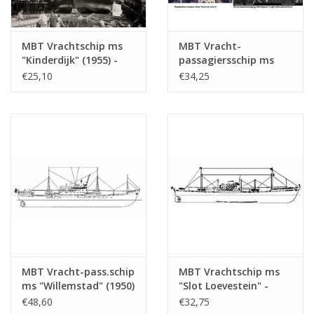
Totaal aantal bladen
4
tekening
MBT Vrachtschip ms
MBT Vracht-
"Kinderdijk" (1955) -
passagiersschip ms
Aantal bladen A4 tekst
2
HAL - Bouwtekening
"Willemstad" (1950) ex
€25,10
€34,25
Schaal 1 : 200
"Socrates"(1938)-
Gewicht in gram
155
(10.10.018)
KNSM - Bouwtekening
Bijzonderheden
l.o.a. 109 cm
Schaal 1 : 200
(10.10.020)
Opmerkingen
Artek 4017
MBT Vracht-pass.schip
MBT Vrachtschip ms
ms "Willemstad" (1950)
"Slot Loevestein" -
- KNSM; ex "Socrates"
Bouwtekening Schaal 1
€48,60
€32,75
(1938) - Bouwtekening
: 200 (10.10.021)