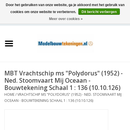
Door het gebruiken van onze website, ga je akkoord met het gebruik van
cookies om onze website te verbeteren.
Dit bericht verbergen
Meer over cookies »
0 Artikelen - €0,00
Home
Schepen
Treinen
MBT Vrachtschip ms "Polydorus" (1952) -
Houtbouw
Ned. Stoomvaart Mij Oceaan -
Bouwtekening Schaal 1 : 136 (10.10.126)
Scenery
HOME
/
VRACHTSCHIP MS "POLYDORUS" (1952) - NED. STOOMVAART MIJ
OCEAAN - BOUWTEKENING SCHAAL 1 : 136 (10.10.126)
Machines
Documentatie