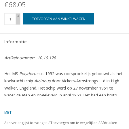
€68,05
+
TOEVOEGEN AAN WINKELWAGEN
-
Informatie
Artikelnummer:
10.10.126
Het MS
Polydorus
uit 1952 was oorspronkelijk gebouwd als het
koelvrachtschip
Alcinous
door Vickers-Armstrongs Ltd in High
Walker, Engeland.
Het schip werd op 27 november 1951 te
water gelaten en opgeleverd in april 1952.
Het had een bruto
tonnage van 7.999 ton en was uitgerust met een 7-cilinder B&W
2SCSA dieselmotor die een snelheid van 16 knopen mogelijk
MBT
maakte.
Het schip was bedoeld voor het vervoeren van
Aan verlanglijst toevoegen
/
Toevoegen om te vergelijken
/
Afdrukken
gekoelde ladingen, zoals vlees en fruit, tussen Europa en Zuid-