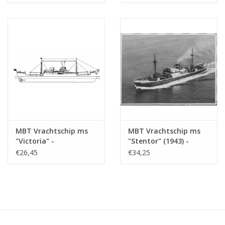
Schaal 1 : 100
(10.10.020/A)
MBT Vrachtschip ms
MBT Vrachtschip ms
"Victoria" -
"Stentor" (1943) -
Bouwtekening Schaal 1
KNSM - Bouwtekening
€26,45
€34,25
: 200 (10.10.022)
Schaal 1 : 200
(10.10.025)