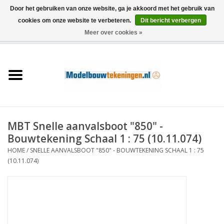
Door het gebruiken van onze website, ga je akkoord met het gebruik van
cookies om onze website te verbeteren.
Dit bericht verbergen
Meer over cookies »
0 Artikelen - €0,00
Home
Schepen
Treinen
MBT Snelle aanvalsboot "850" -
Houtbouw
Bouwtekening Schaal 1 : 75 (10.11.074)
HOME
/
SNELLE AANVALSBOOT "850" - BOUWTEKENING SCHAAL 1 : 75
Scenery
(10.11.074)
Machines
Documentatie