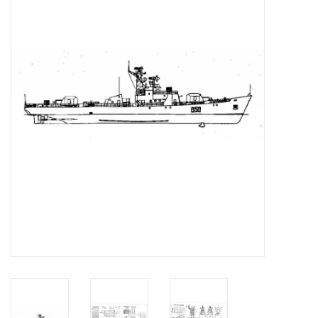
Tijdschriften
Nieuwe tekeningen
NIEUWE TIJDSCHRIFTEN
ABONNEMENT DE
MODELBOUWER
Bouwbeschrijvingen