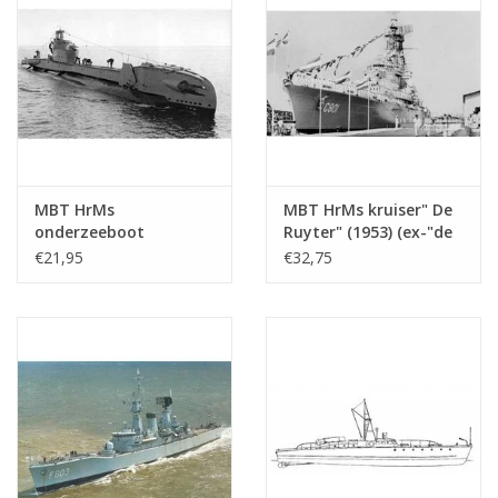
MBT HrMs
MBT HrMs kruiser" De
onderzeeboot
Ruyter" (1953) (ex-"de
"Zwaardvis" (1943) -
Zeven Provincien"
€21,95
€32,75
Bouwtekening Schaal 1
(1939)) - Bouwtekening
: 200 (10.11.005)
Schaal 1 : 250
(10.11.007)