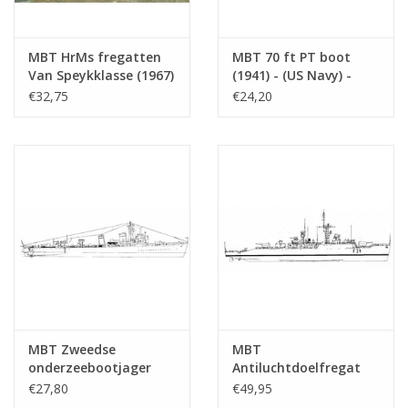
MBT HrMs fregatten
MBT 70 ft PT boot
Van Speykklasse (1967)
(1941) - (US Navy) -
- Bouwtekening Schaal
Bouwtekening Schaal 1
€32,75
€24,20
1 : 100 (10.11.008)
: 75 (10.11.009)
MBT Zweedse
MBT
onderzeebootjager
Antiluchtdoelfregat
"Stockholm" J 06 (1937)
HMS "Puma" F34 (1957)
€27,80
€49,95
na verbouwing (1951) -
- type 41 "Leopard"-