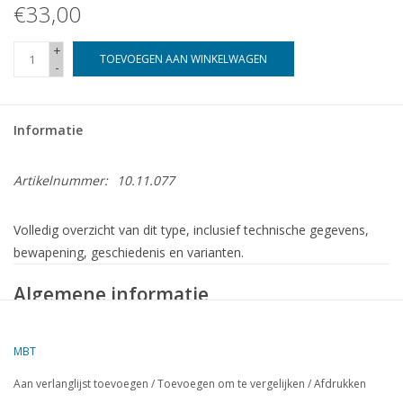
€33,00
+
TOEVOEGEN AAN WINKELWAGEN
-
Informatie
Artikelnummer:
10.11.077
Volledig overzicht van dit type, inclusief technische gegevens,
bewapening, geschiedenis en varianten.
Algemene informatie
Kenmerk
Gegevens
Type:
Duitse onderzeeboot Type VII C
MBT
Land:
Duitsland (Kriegsmarine)
Aan verlanglijst toevoegen
/
Toevoegen om te vergelijken
/
Afdrukken
Periode
1940 – 1945