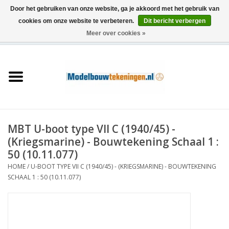
Door het gebruiken van onze website, ga je akkoord met het gebruik van
cookies om onze website te verbeteren.
Dit bericht verbergen
Meer over cookies »
0 Artikelen - €0,00
Home
Schepen
Treinen
MBT U-boot type VII C (1940/45) -
Houtbouw
(Kriegsmarine) - Bouwtekening Schaal 1 :
50 (10.11.077)
Scenery
HOME
/
U-BOOT TYPE VII C (1940/45) - (KRIEGSMARINE) - BOUWTEKENING
SCHAAL 1 : 50 (10.11.077)
Machines
Documentatie