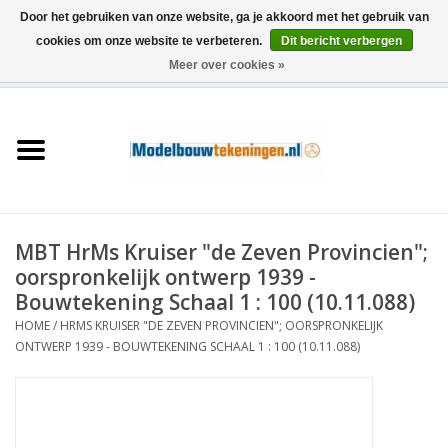
Door het gebruiken van onze website, ga je akkoord met het gebruik van
cookies om onze website te verbeteren.
Dit bericht verbergen
Meer over cookies »
0 Artikelen - €0,00
Home
Schepen
Treinen
MBT HrMs Kruiser "de Zeven Provincien";
Houtbouw
oorspronkelijk ontwerp 1939 -
Bouwtekening Schaal 1 : 100 (10.11.088)
Scenery
HOME
/
HRMS KRUISER "DE ZEVEN PROVINCIEN"; OORSPRONKELIJK
ONTWERP 1939 - BOUWTEKENING SCHAAL 1 : 100 (10.11.088)
Machines
Documentatie