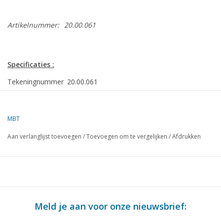
Artikelnummer:
20.00.061
Specificaties :
Tekeningnummer
20.00.061
Auteur
G.J. Volgers
MBT
Omschrijving
2-C locomotief NBDS serie 30-36 (NS 3501-350
h0.
Aan verlanglijst toevoegen
/
Toevoegen om te vergelijken
/
Afdrukken
Kwaliteit
gedetailleerde tekening voor een werkend mode
Moeilijkheidsgraad
D
Schaal
1 : 87
Aantal bladen A00
0
Meld je aan voor onze nieuwsbrief: