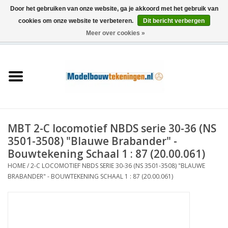
Door het gebruiken van onze website, ga je akkoord met het gebruik van
cookies om onze website te verbeteren.
Dit bericht verbergen
Meer over cookies »
0 Artikelen - €0,00
Home
Schepen
Treinen
MBT 2-C locomotief NBDS serie 30-36 (NS
Houtbouw
3501-3508) "Blauwe Brabander" -
Bouwtekening Schaal 1 : 87 (20.00.061)
Scenery
HOME
/
2-C LOCOMOTIEF NBDS SERIE 30-36 (NS 3501-3508) "BLAUWE
BRABANDER" - BOUWTEKENING SCHAAL 1 : 87 (20.00.061)
Machines
Documentatie