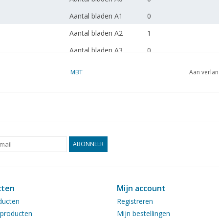
Aantal bladen A1
0
Aantal bladen A2
1
Aantal bladen A3
0
Aantal bladen A4
0
MBT
Aan verlan
Totaal aantal bladen
1
tekening
Aantal bladen A4 tekst
0
Gewicht in gram
65
ABONNEER
Bijzonderheden
dM 1988/3
Kopie artikel: 22.20.01
blz)
cten
Mijn account
ducten
Registreren
Opmerkingen
was 20.00.018A
producten
Mijn bestellingen