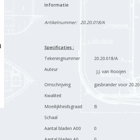
Informatie
Artikelnummer:
20.20.018/A
Specificaties :
Tekeningnummer
20.20.018/A
Auteur
J.J. van Rooijen
Omschrijving
gasbrander voor 20.20
Kwaliteit
Moeilijkheidsgraad
B
Schaal
Aantal bladen A00
0
Aantal bladen A0
0