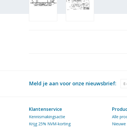
Meld je aan voor onze nieuwsbrief:
Klantenservice
Produ
Kennismakingsactie
Alle pro
Krijg 25% NVM-korting
Nieuwe 