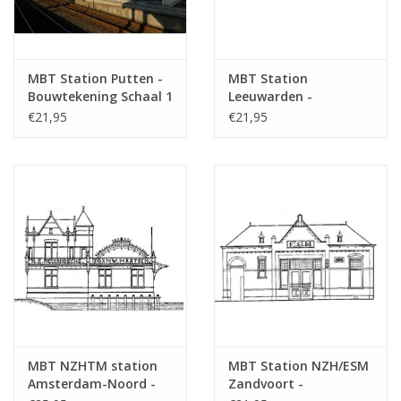
MBT Station Putten -
MBT Station
Bouwtekening Schaal 1
Leeuwarden -
: 87 (30.00.007)
Bouwtekening Schaal 1
€21,95
€21,95
: 160 (30.00.008)
MBT NZHTM station
MBT Station NZH/ESM
Amsterdam-Noord -
Zandvoort -