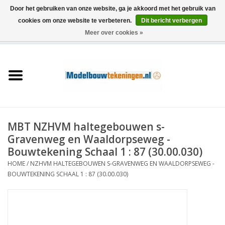
Door het gebruiken van onze website, ga je akkoord met het gebruik van
cookies om onze website te verbeteren.
Dit bericht verbergen
Meer over cookies »
0 Artikelen - €0,00
Home
Schepen
Treinen
MBT NZHVM haltegebouwen s-
Houtbouw
Gravenweg en Waaldorpseweg -
Bouwtekening Schaal 1 : 87 (30.00.030)
Scenery
HOME
/
NZHVM HALTEGEBOUWEN S-GRAVENWEG EN WAALDORPSEWEG -
BOUWTEKENING SCHAAL 1 : 87 (30.00.030)
Machines
Documentatie