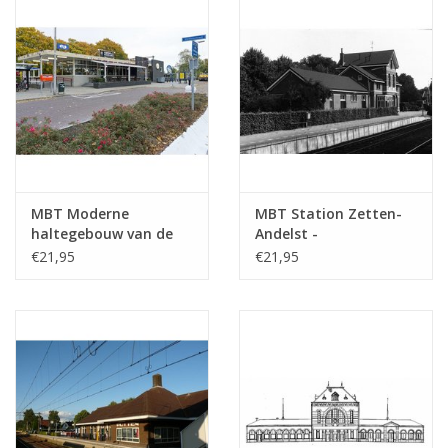
MBT Moderne
MBT Station Zetten-
haltegebouw van de
Andelst -
NS; o.a. Geleen,
Bouwtekening Schaal 1
€21,95
€21,95
Wierden -
: 87 (30.00.006)
Bouwtekening Schaal 1
: 87 (30.00.005)