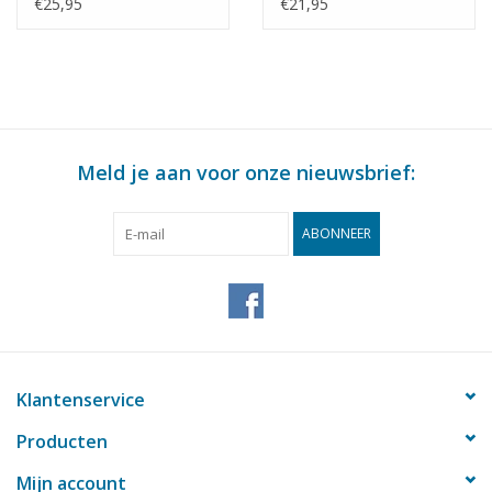
Bouwtekening Schaal 1
Bouwtekening Schaal 1
€25,95
€21,95
: 128 (30.00.009)
: 64 (30.00.010)
Meld je aan voor onze nieuwsbrief:
ABONNEER
Klantenservice
Producten
Mijn account