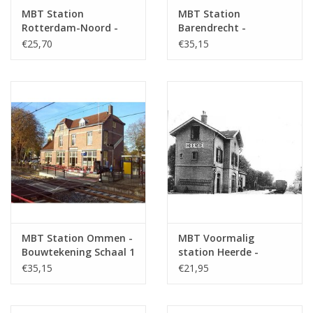
Totaal aantal bladen
1
MBT Station
MBT Station
tekening
Rotterdam-Noord -
Barendrecht -
Bouwtekening Schaal 1
Bouwtekening Schaal 1
€25,70
€35,15
Aantal bladen A4 tekst
0
: 87 (30.00.001)
: 87 (30.00.002)
Gewicht in gram
45
Bijzonderheden
Opmerkingen
MBT Station Ommen -
MBT Voormalig
Bouwtekening Schaal 1
station Heerde -
: 100 (30.00.003)
Bouwtekening Schaal 1
€35,15
€21,95
: 87 (30.00.004)