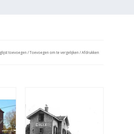
glijst toevoegen
/
Toevoegen om te vergelijken
/
Afdrukken
ning
MBT Voormalig station Heerde -
Bouwtekening Schaal 1 : 87 (30.00.004)
GEN
TOEVOEGEN AAN WINKELWAGEN