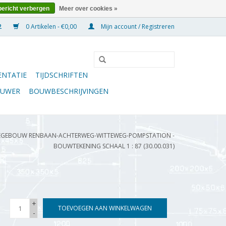
bericht verbergen
Meer over cookies »
0 Artikelen - €0,00
Mijn account / Registreren
NTATIE
TIJDSCHRIFTEN
OUWER
BOUWBESCHRIJVINGEN
GEBOUW RENBAAN-ACHTERWEG-WITTEWEG-POMPSTATION -
BOUWTEKENING SCHAAL 1 : 87 (30.00.031)
+
TOEVOEGEN AAN WINKELWAGEN
-