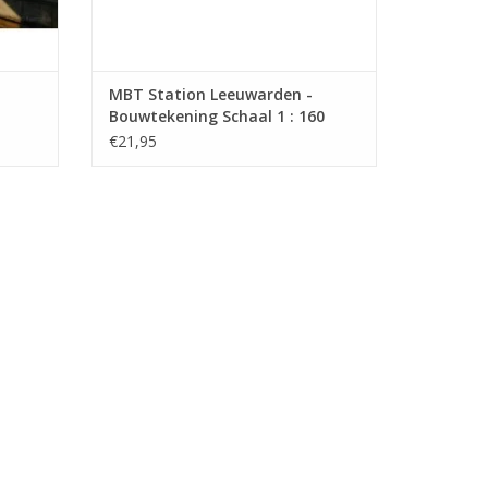
MBT Station Leeuwarden -
Bouwtekening Schaal 1 : 160
(30.00.008)
€21,95