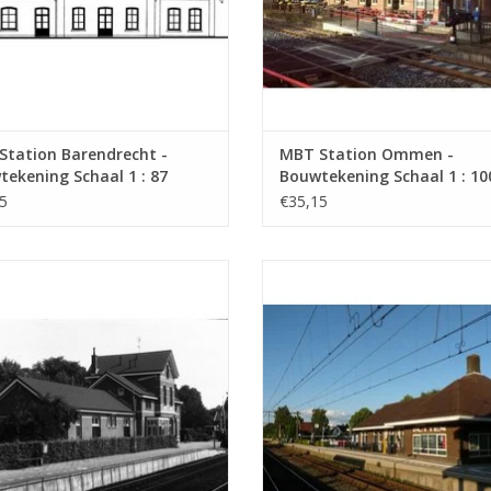
Station Barendrecht -
MBT Station Ommen -
ekening Schaal 1 : 87
Bouwtekening Schaal 1 : 10
0.002)
(30.00.003)
5
€35,15
MBT Station Zetten-Andelst -
MBT Station Putten - Bouwtekening
ekening Schaal 1 : 87 (30.00.006)
1 : 87 (30.00.007)
EVOEGEN AAN WINKELWAGEN
TOEVOEGEN AAN WINKELWA