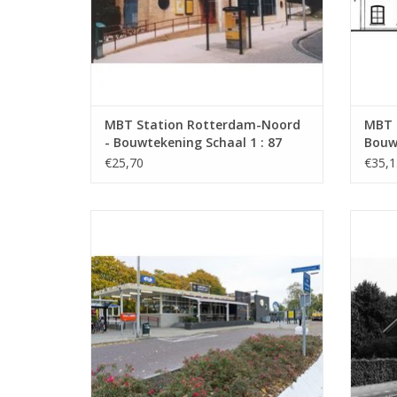
MBT Station Rotterdam-Noord
MBT 
- Bouwtekening Schaal 1 : 87
Bouwt
(30.00.001)
(30.0
€25,70
€35,1
MBT Moderne haltegebouw van de NS;
o.a. Geleen, Wierden - Bouwtekening
Bouwt
Schaal 1 : 87 (30.00.005)
TO
TOEVOEGEN AAN WINKELWAGEN