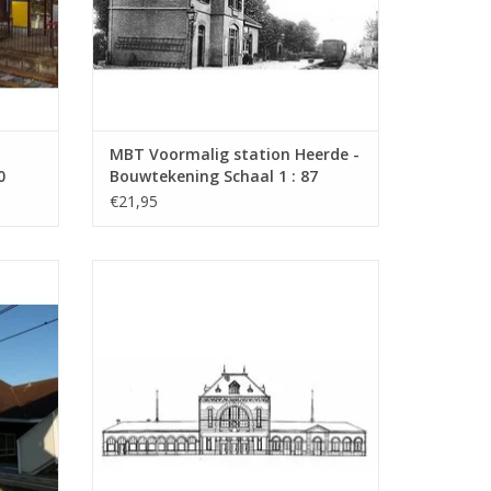
MBT Voormalig station Heerde -
0
Bouwtekening Schaal 1 : 87
(30.00.004)
€21,95
 Schaal
MBT Station Leeuwarden - Bouwtekening
Schaal 1 : 160 (30.00.008)
GEN
TOEVOEGEN AAN WINKELWAGEN