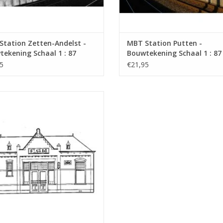
tation Zetten-Andelst -
MBT Station Putten -
ekening Schaal 1 : 87
Bouwtekening Schaal 1 : 87
0.006)
(30.00.007)
5
€21,95
 Station NZH/ESM Zandvoort -
ekening Schaal 1 : 64 (30.00.010)
EVOEGEN AAN WINKELWAGEN