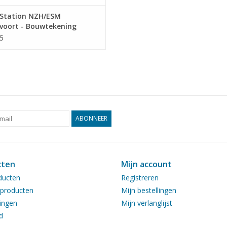
Station NZH/ESM
voort - Bouwtekening
l 1 : 64 (30.00.010)
5
ABONNEER
cten
Mijn account
ducten
Registreren
producten
Mijn bestellingen
ingen
Mijn verlanglijst
d