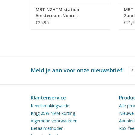
MBT NZHTM station
MBT 
Amsterdam-Noord -
Zand
Bouwtekening Schaal 1 : 128
Schaa
€25,95
€21,9
(30.00.009)
Meld je aan voor onze nieuwsbrief:
Klantenservice
Produ
Kennismakingsactie
Alle pro
Krijg 25% NVM-korting
Nieuwe 
Algemene voorwaarden
Aanbied
Betaalmethoden
RSS-fee