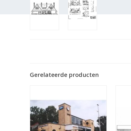
Gerelateerde producten
MBT Station Rotterdam-Noord -
MBT St
Bouwtekening Schaal 1 : 87 (30.00.001)
TOEVOEGEN AAN WINKELWAGEN
TO