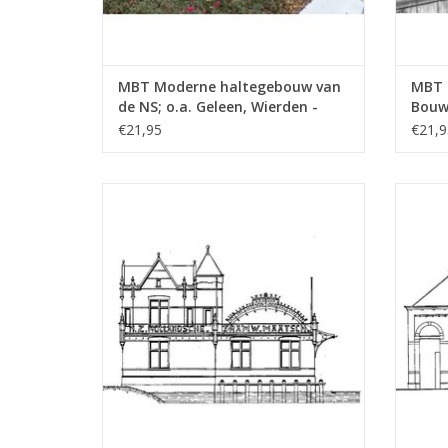
MBT Moderne haltegebouw van
MBT S
de NS; o.a. Geleen, Wierden -
Bouwt
Bouwtekening Schaal 1 : 87
(30.0
€21,95
€21,9
(30.00.005)
MBT NZHTM station Amsterdam-Noord -
MBT
Bouwtekening Schaal 1 : 128 (30.00.009)
Bouwt
TOEVOEGEN AAN WINKELWAGEN
TO