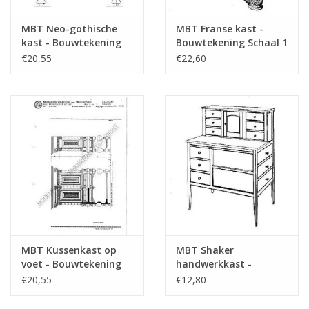
MBT Neo-gothische
MBT Franse kast -
kast - Bouwtekening
Bouwtekening Schaal 1
Schaal 1 : N/A
: N/A (45.17.008)
€20,55
€22,60
(45.17.007)
MBT Kussenkast op
MBT Shaker
voet - Bouwtekening
handwerkkast -
Schaal 1 : N/A
Bouwtekening Schaal 1
€20,55
€12,80
(45.17.009)
: N/A (45.17.010)