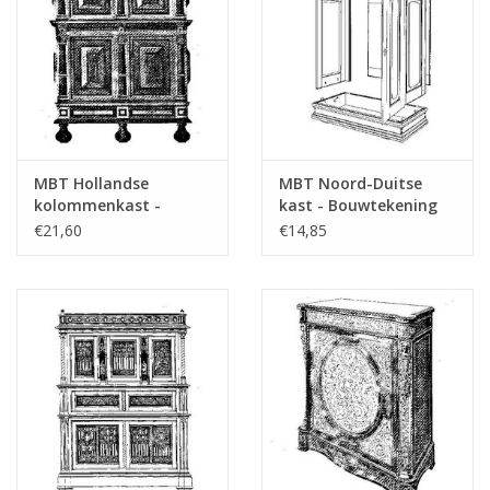
MBT Hollandse
MBT Noord-Duitse
kolommenkast -
kast - Bouwtekening
Bouwtekening Schaal 1
Schaal 1 : N/A
€21,60
€14,85
: N/A (45.17.005)
(45.17.006)