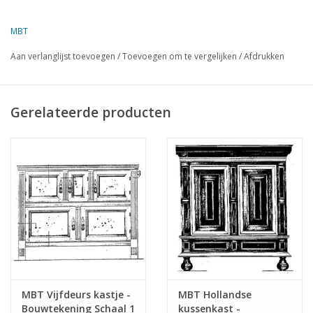
indeling en tijdloze uitstraling vormt dit meubel een
karakteristiek voorbeeld van het Hollandse ambacht.
MBT
Aan verlanglijst toevoegen
/
Toevoegen om te vergelijken
/
Afdrukken
Specificaties :
Tekeningnummer
45.17.015
Gerelateerde producten
Auteur
Lakerveld (R.C.)
Omschrijving
Hollandse kast
Kwaliteit
Moeilijkheidsgraad
Schaal
Aantal bladen A00
0
Aantal bladen A0
0
Aantal bladen A1
0
MBT Vijfdeurs kastje -
MBT Hollandse
Bouwtekening Schaal 1
kussenkast -
Aantal bladen A2
0