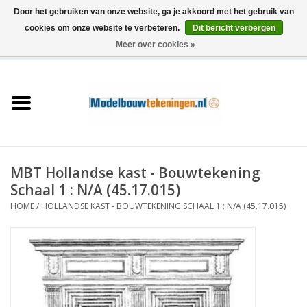
Door het gebruiken van onze website, ga je akkoord met het gebruik van
cookies om onze website te verbeteren.
Dit bericht verbergen
Meer over cookies »
0 Artikelen - €0,00
Home
Schepen
Treinen
MBT Hollandse kast - Bouwtekening
Houtbouw
Schaal 1 : N/A (45.17.015)
HOME
/
HOLLANDSE KAST - BOUWTEKENING SCHAAL 1 : N/A (45.17.015)
Scenery
Machines
Documentatie