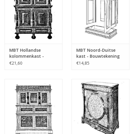
MBT Hollandse
MBT Noord-Duitse
kolommenkast -
kast - Bouwtekening
Bouwtekening Schaal 1
Schaal 1 : N/A
€21,60
€14,85
: N/A (45.17.005)
(45.17.006)