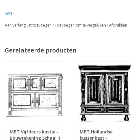
karakteristiek kastmeubel dat functionaliteit en decoratieve
waarde combineert.
MBT
Aan verlanglijst toevoegen
/
Toevoegen om te vergelijken
/
Afdrukken
Specificaties :
Tekeningnummer
45.17.016
Gerelateerde producten
Auteur
Lakerveld (R.C.)
Omschrijving
Tweedeurskast
Kwaliteit
Moeilijkheidsgraad
Schaal
Aantal bladen A00
0
Aantal bladen A0
0
Aantal bladen A1
0
MBT Vijfdeurs kastje -
MBT Hollandse
Bouwtekening Schaal 1
kussenkast -
Aantal bladen A2
0