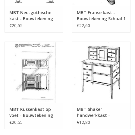
MBT Neo-gothische
MBT Franse kast -
kast - Bouwtekening
Bouwtekening Schaal 1
Schaal 1 : N/A
: N/A (45.17.008)
€20,55
€22,60
(45.17.007)
MBT Kussenkast op
MBT Shaker
voet - Bouwtekening
handwerkkast -
Schaal 1 : N/A
Bouwtekening Schaal 1
€20,55
€12,80
(45.17.009)
: N/A (45.17.010)