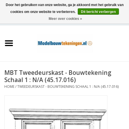
Door het gebruiken van onze website, ga je akkoord met het gebruik van
cookies om onze website te verbeteren.
Dit bericht verbergen
Meer over cookies »
0 Artikelen - €0,00
Home
Schepen
Treinen
MBT Tweedeurskast - Bouwtekening
Houtbouw
Schaal 1 : N/A (45.17.016)
HOME
/
TWEEDEURSKAST - BOUWTEKENING SCHAAL 1 : N/A (45.17.016)
Scenery
Machines
Documentatie