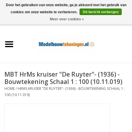
Door het gebruiken van onze website, ga je akkoord met het gebruik van
cookies om onze website te verbeteren.
Dit bericht verbergen
Meer over cookies »
0 Artikelen - €0,00
Home
Schepen
Treinen
MBT HrMs kruiser "De Ruyter"- (1936) -
Houtbouw
Bouwtekening Schaal 1 : 100 (10.11.019)
HOME
/
HRMS KRUISER "DE RUYTER"- (1936) - BOUWTEKENING SCHAAL 1 :
Scenery
100 (10.11.019)
Machines
Documentatie