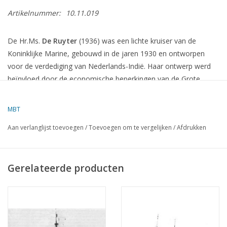
Artikelnummer:
10.11.019
De Hr.Ms.
De Ruyter
(1936) was een lichte kruiser van de
Koninklijke Marine, gebouwd in de jaren 1930 en ontworpen
voor de verdediging van Nederlands-Indië.
Haar ontwerp werd
beïnvloed door de economische beperkingen van de Grote
Depressie, wat resulteerde in een schip dat qua bewapening en
bepantsering ondermaats was in vergelijking met andere
MBT
schepen uit die tijd.
Aan verlanglijst toevoegen
/
Toevoegen om te vergelijken
/
Afdrukken
Specificaties
Lengte
:
170,92 meter
Gerelateerde producten
Breedte
:
15,70 meter
Diepgang
:
4,90 meter
Waterverplaatsing
:
7.822 ton (volledig beladen)