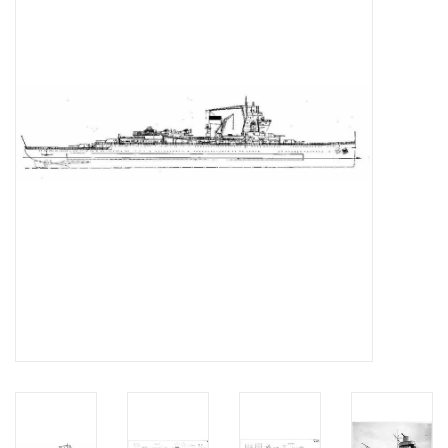
Tijdschriften
Nieuwe tekeningen
NIEUWE TIJDSCHRIFTEN
ABONNEMENT DE
MODELBOUWER
Bouwbeschrijvingen