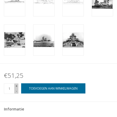
€51,25
+
TOEVOEGEN AAN WINKELWAGEN
-
Informatie