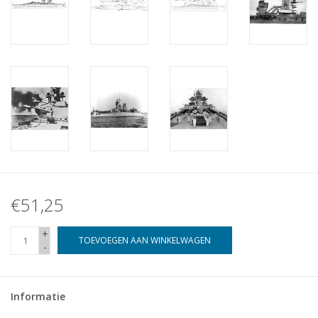
€51,25
+
TOEVOEGEN AAN WINKELWAGEN
-
Informatie