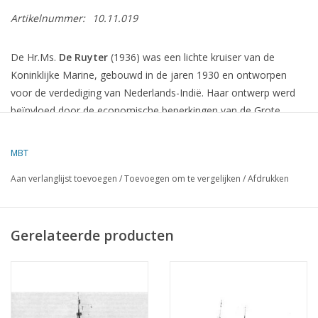
Artikelnummer:
10.11.019
De Hr.Ms.
De Ruyter
(1936) was een lichte kruiser van de
Koninklijke Marine, gebouwd in de jaren 1930 en ontworpen
voor de verdediging van Nederlands-Indië.
Haar ontwerp werd
beïnvloed door de economische beperkingen van de Grote
Depressie, wat resulteerde in een schip dat qua bewapening en
bepantsering ondermaats was in vergelijking met andere
MBT
schepen uit die tijd.
Aan verlanglijst toevoegen
/
Toevoegen om te vergelijken
/
Afdrukken
Specificaties
Lengte
:
170,92 meter
Gerelateerde producten
Breedte
:
15,70 meter
Diepgang
:
4,90 meter
Waterverplaatsing
:
7.822 ton (volledig beladen)