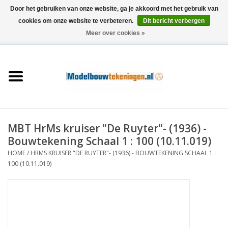
Door het gebruiken van onze website, ga je akkoord met het gebruik van
cookies om onze website te verbeteren.
Dit bericht verbergen
Meer over cookies »
0 Artikelen - €0,00
Home
Schepen
Treinen
MBT HrMs kruiser "De Ruyter"- (1936) -
Houtbouw
Bouwtekening Schaal 1 : 100 (10.11.019)
HOME
/
HRMS KRUISER "DE RUYTER"- (1936) - BOUWTEKENING SCHAAL 1 :
Scenery
100 (10.11.019)
Machines
Documentatie