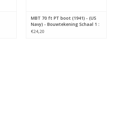
MBT 70 ft PT boot (1941) - (US
Navy) - Bouwtekening Schaal 1 :
0
75 (10.11.009)
€24,20
t, waaronder:
ijke omstandigheden