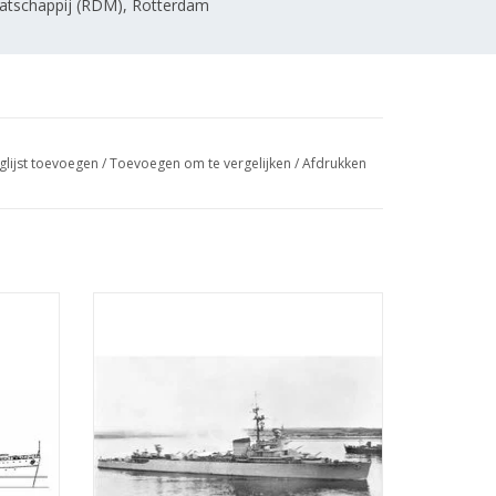
tschappij (RDM), Rotterdam
glijst toevoegen
/
Toevoegen om te vergelijken
/
Afdrukken
van der
MBT HrMs luchtverdedigingskruiser "Jacob
 1 : 200
van Heemskerk (1940) - Bouwtekening
Schaal 1 : 200 (10.11.004)
GEN
TOEVOEGEN AAN WINKELWAGEN