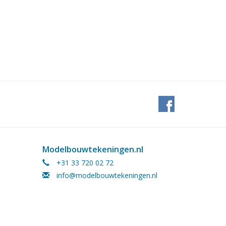
boten tijdens WOII
e 1e klasse Jules Heringa
aties
eidingsboot tot de uitdienststelling in
1955
Modelbouwtekeningen.nl
+31 33 720 02 72
info@modelbouwtekeningen.nl
landse onderzeeboten
uit de Tweede
geschiedenis als voorbeeld van Nederlandse inzet