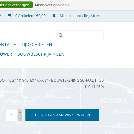
bericht verbergen
Meer over cookies »
0 Artikelen - €0,00
Mijn account / Registreren
NTATIE
TIJDSCHRIFTEN
OUWER
BOUWBESCHRIJVINGEN
 "0 24" (1940) EX "K XXIV" - BOUWTEKENING SCHAAL 1 : 50
(10.11.039)
+
TOEVOEGEN AAN WINKELWAGEN
-