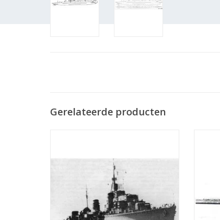
Gerelateerde producten
MBT HrMs torpedobootjager "Isaac
MBT 
Sweers" (1941) - Bouwtekening Schaal 1 :
(1918) 
200 (10.11.001)
TOEVOEGEN AAN WINKELWAGEN
TO