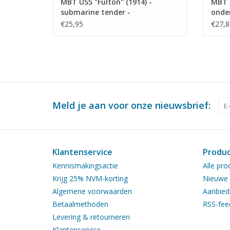
MBT USS "Fulton" (1914) -
MBT 
submarine tender -
onde
Bouwtekening Schaal 1 : 150
J 06 
€25,95
€27,8
(10.11.010)
- Bou
(10.1
Meld je aan voor onze nieuwsbrief:
Klantenservice
Produ
Kennismakingsactie
Alle pro
Krijg 25% NVM-korting
Nieuwe 
Algemene voorwaarden
Aanbied
Betaalmethoden
RSS-fee
Levering & retourneren
Klantenservice