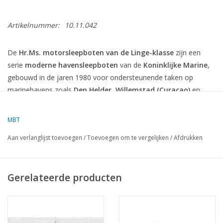
Artikelnummer:
10.11.042
De
Hr.Ms. motorsleepboten van de Linge-klasse
zijn een
serie
moderne havensleepboten
van de
Koninklijke Marine
,
gebouwd in de jaren 1980 voor ondersteunende taken op
marinehavens zoals
Den Helder
,
Willemstad (Curaçao)
en
andere marinebases.
Hieronder vind je een overzicht van deze klasse:
MBT
Aan verlanglijst toevoegen
/
Toevoegen om te vergelijken
/
Afdrukken
Linge-klasse motorsleepboten (1987)
Algemene Informatie
Gerelateerde producten
Type:
Motorsleepboot / havensleepboot
Klasse:
Linge
-klasse
Aantal schepen:
5