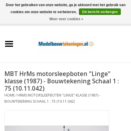
Door het gebruiken van onze website, ga je akkoord met het gebruik van
cookies om onze website te verbeteren.
Dit bericht verbergen
Meer over cookies »
0 Artikelen - €0,00
Home
Schepen
Treinen
MBT HrMs motorsleepboten "Linge"
Houtbouw
klasse (1987) - Bouwtekening Schaal 1 :
75 (10.11.042)
Scenery
HOME
/
HRMS MOTORSLEEPBOTEN "LINGE" KLASSE (1987) -
BOUWTEKENING SCHAAL 1 : 75 (10.11.042)
Machines
Documentatie