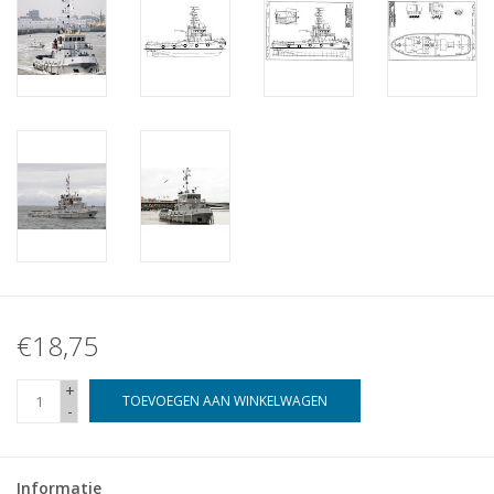
€18,75
+
TOEVOEGEN AAN WINKELWAGEN
-
Informatie