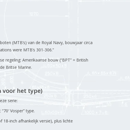
oten (MTB’s) van de Royal Navy, bouwjaar circa
signations were MTB’s 301-306.”
e regeling: Amerikaanse bouw (“BPT” = British
 de Britse Marine.
 voor het type)
eze serie:
 “70′ Vosper” type.
8-inch afhankelijk versie), plus lichte