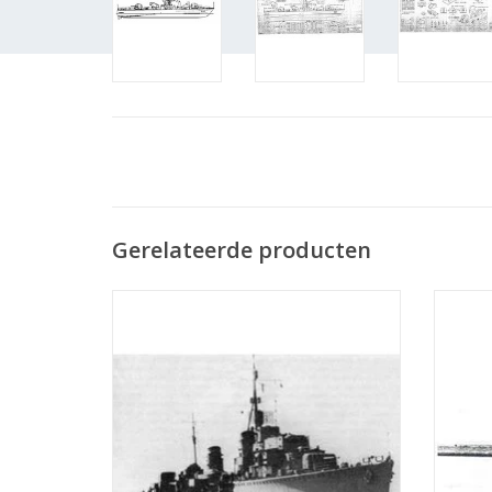
Gerelateerde producten
MBT HrMs torpedobootjager "Isaac
MBT 
Sweers" (1941) - Bouwtekening Schaal 1 :
(1918) 
200 (10.11.001)
TOEVOEGEN AAN WINKELWAGEN
TO