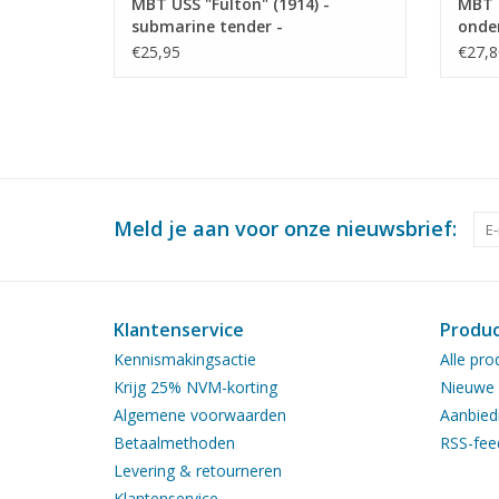
MBT USS "Fulton" (1914) -
MBT 
submarine tender -
onde
Bouwtekening Schaal 1 : 150
J 06 
€25,95
€27,8
(10.11.010)
- Bou
(10.1
Meld je aan voor onze nieuwsbrief:
Klantenservice
Produ
Kennismakingsactie
Alle pro
Krijg 25% NVM-korting
Nieuwe 
Algemene voorwaarden
Aanbied
Betaalmethoden
RSS-fee
Levering & retourneren
Klantenservice