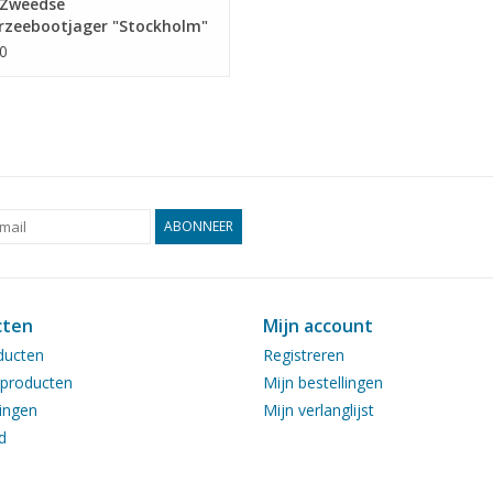
Zweedse
rzeebootjager "Stockholm"
(1937) na verbouwing (1951)
0
wtekening Schaal 1 : 100
1.011)
ABONNEER
cten
Mijn account
ducten
Registreren
producten
Mijn bestellingen
ingen
Mijn verlanglijst
d