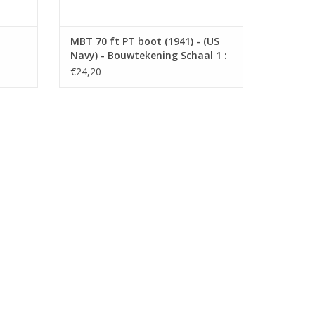
MBT 70 ft PT boot (1941) - (US
Navy) - Bouwtekening Schaal 1 :
0
75 (10.11.009)
€24,20