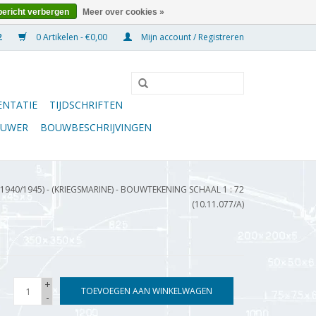
bericht verbergen
Meer over cookies »
0 Artikelen - €0,00
Mijn account / Registreren
NTATIE
TIJDSCHRIFTEN
OUWER
BOUWBESCHRIJVINGEN
(1940/1945) - (KRIEGSMARINE) - BOUWTEKENING SCHAAL 1 : 72
(10.11.077/A)
+
TOEVOEGEN AAN WINKELWAGEN
-