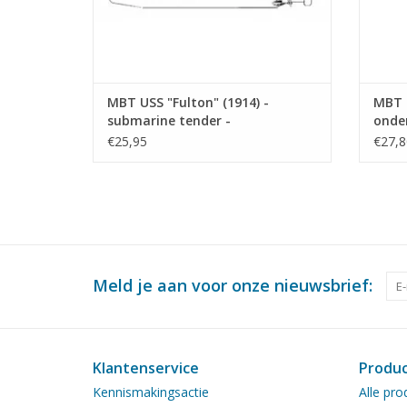
MBT USS "Fulton" (1914) -
MBT 
submarine tender -
onde
Bouwtekening Schaal 1 : 150
J 06 
€25,95
€27,8
(10.11.010)
- Bou
(10.1
Meld je aan voor onze nieuwsbrief:
Klantenservice
Produ
Kennismakingsactie
Alle pro