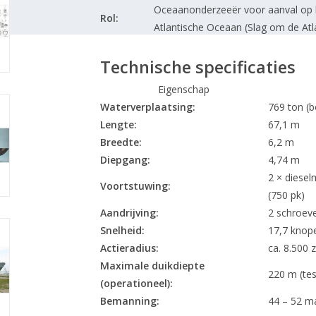
Oceaanonderzeeër voor aanval op k
Rol:
Atlantische Oceaan (Slag om de At
Technische specificaties
Eigenschap
Waterverplaatsing:
769 ton (b
Lengte:
67,1 m
Breedte:
6,2 m
Diepgang:
4,74 m
2 × diesel
Voortstuwing:
(750 pk)
Aandrijving:
2 schroev
Snelheid:
17,7 knope
Actieradius:
ca. 8.500 
Maximale duikdiepte
220 m (te
(operationeel):
Bemanning:
44 – 52 ma