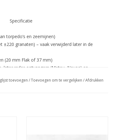
Specificatie
van torpedo’s en zeemijnen)
±220 granaten) – vaak verwijderd later in de
en (20 mm Flak of 37 mm)
, later radar-ontvangers (Metox, Naxos) en
glijst toevoegen
/
Toevoegen om te vergelijken
/
Afdrukken
itse U-bootvloot
tijdens de Slag om de
van der
MBT HrMs luchtverdedigingskruiser "Jacob
ieerde konvooien.
 1 : 200
van Heemskerk (1940) - Bouwtekening
Schaal 1 : 200 (10.11.004)