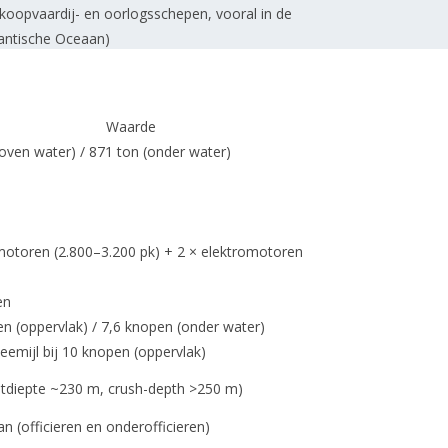
oopvaardij- en oorlogsschepen, vooral in de
lantische Oceaan)
Waarde
oven water) / 871 ton (onder water)
motoren (2.800–3.200 pk) + 2 × elektromotoren
en
n (oppervlak) / 7,6 knopen (onder water)
zeemijl bij 10 knopen (oppervlak)
stdiepte ~230 m, crush-depth >250 m)
n (officieren en onderofficieren)