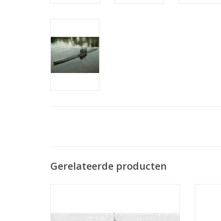
Gerelateerde producten
MBT HrMs torpedobootjager "Isaac
MBT 
Sweers" (1941) - Bouwtekening Schaal 1 :
(1918) 
200 (10.11.001)