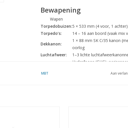
Bewapening
Wapen
Torpedobuizen:
5 × 533 mm (4 voor, 1 achter)
Torpedo’s:
14 – 16 aan boord (vaak mix 
1 × 88 mm SK C/35 kanon (met 
Dekkanon:
oorlog
Luchtafweer:
1–3 lichte luchtafweerkanonn
Hydrofoons (GHG), periscopen
Sensoren:
snorkel (vanaf 1944)
MBT
Aan verlan
Operationele inzet
De Type VII C was
de ruggengraat van de Du
Atlantische Oceaan.
HrMs sleepboot/mijnenveger M 2
MBT HrMs mijnenlegger " Willem 
Voerde de
“Wolfpack”-tactiek
uit tegen geall
ex "Marie II" - Bouwtekening Schaal
Zaan" (1938) - Bouwtekening Schaal
1 : 100 (10.11.002)
(10.11.003)
De bekendste commandanten waren o.a.