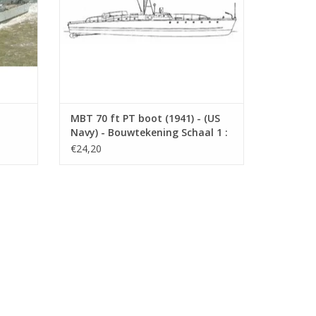
 C)
ot
(Lothar-Günther Buchheim).
MBT 70 ft PT boot (1941) - (US
USA).
Navy) - Bouwtekening Schaal 1 :
0
75 (10.11.009)
€24,20
in fictieve film)
0/1945) -
dekplan; enkele