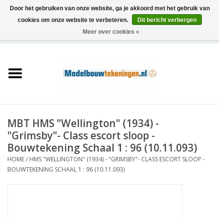
Door het gebruiken van onze website, ga je akkoord met het gebruik van
cookies om onze website te verbeteren.
Dit bericht verbergen
Meer over cookies »
0 Artikelen - €0,00
Home
Schepen
Treinen
MBT HMS "Wellington" (1934) -
Houtbouw
"Grimsby"- Class escort sloop -
Bouwtekening Schaal 1 : 96 (10.11.093)
Scenery
HOME
/
HMS "WELLINGTON" (1934) - "GRIMSBY"- CLASS ESCORT SLOOP -
BOUWTEKENING SCHAAL 1 : 96 (10.11.093)
Machines
Documentatie