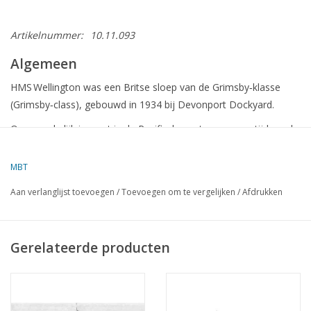
Artikelnummer:
10.11.093
Algemeen
HMS Wellington was een Britse sloep van de Grimsby‑klasse
(Grimsby‑class), gebouwd in 1934 bij Devonport Dockyard.
Oorspronkelijk ingezet in de Pacifische wateren, maar tijdens de
Tweede Wereldoorlog diende zij als convooibeschermer in de
Atlantische Oceaan.
MBT
Sinds 1948 ligt zij permanent afgemeerd aan de Victoria
Aan verlanglijst toevoegen
/
Toevoegen om te vergelijken
/
Afdrukken
Embankment, Londen, als het hoofdkantoor van de Honourable
Company of Master Mariners (HCMM) onder de naam
HQS Wellington. In 2024/2025 werd de naam officieel hersteld
Gerelateerde producten
naar HMS Wellington (1934).
Technische specificaties & ontwerp