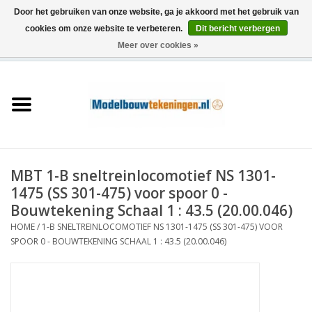
Door het gebruiken van onze website, ga je akkoord met het gebruik van
cookies om onze website te verbeteren.
Dit bericht verbergen
Meer over cookies »
0 Artikelen - €0,00
Home
Schepen
Treinen
MBT 1-B sneltreinlocomotief NS 1301-
Houtbouw
1475 (SS 301-475) voor spoor 0 -
Bouwtekening Schaal 1 : 43.5 (20.00.046)
Scenery
HOME
/
1-B SNELTREINLOCOMOTIEF NS 1301-1475 (SS 301-475) VOOR
SPOOR 0 - BOUWTEKENING SCHAAL 1 : 43.5 (20.00.046)
Machines
Documentatie